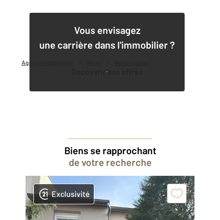
1
Vous envisagez
une carrière dans l'immobilier ?
Agence immobilière
Vente
Vente maison
Découvrir nos offres
Biens se rapprochant
de votre recherche
Exclusivité