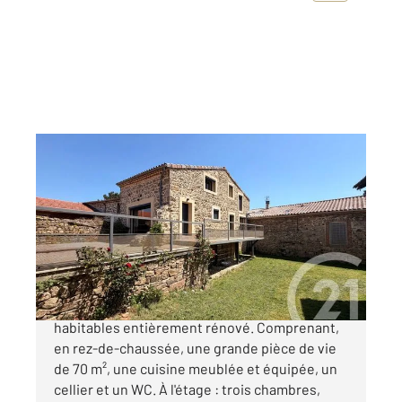
ARDOIX 07
2
145 m
, 4 pièces
Ref : 4453
Maison à vendre
299 000 €
ARDOIX Ancien corps de ferme de 145 m²
habitables entièrement rénové. Comprenant,
en rez-de-chaussée, une grande pièce de vie
de 70 m², une cuisine meublée et équipée, un
cellier et un WC. À l'étage : trois chambres,