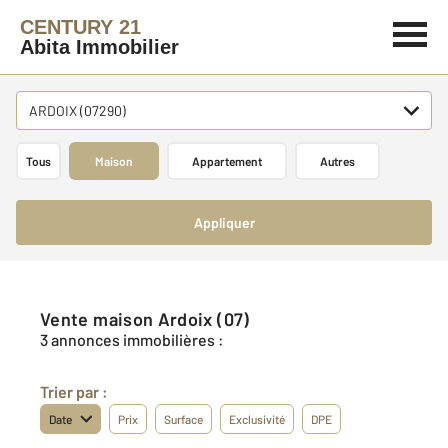
CENTURY 21
Abita Immobilier
ARDOIX (07290)
Tous
Maison
Appartement
Autres
Appliquer
Vente maison Ardoix (07)
3 annonces immobilières :
Trier par :
Date
Prix
Surface
Exclusivité
DPE