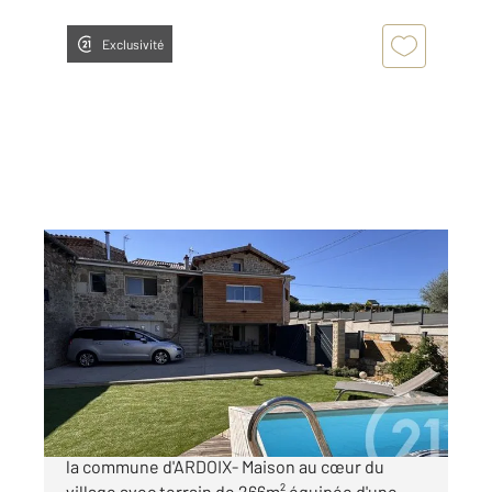
Exclusivité
ARDOIX 07
2
114,59 m
, 6 pièces
Ref : 5261
Maison à vendre
249 000 €
A découvrir dans votre agence Century21 sur
la commune d'ARDOIX- Maison au cœur du
village avec terrain de 266m² équipée d'une