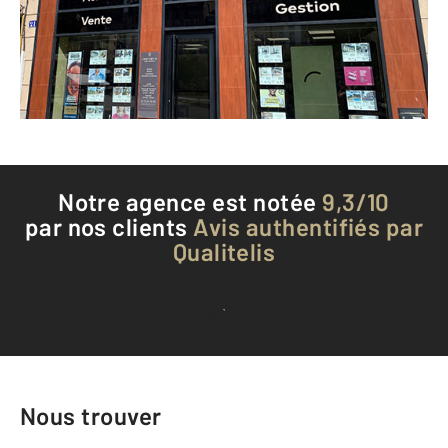
Envoyer un message
Téléphoner à l'agence
Notre agence est notée
9,3/10
par nos clients
Avis authentifiés par
Qualitelis
Voir tous les avis clients
Nous trouver