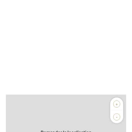
Afficher sur la carte :
+
Agence
Biens vendus
-