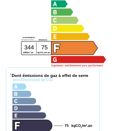
consommation
(énergie primaire)
émissions
344
75
2
2
kWh/m
.an
kg CO
/m
.an
2
logement extrêmement peu performant
Dont émissions de gaz à effet de serre
*
peu d'émissions de CO2
75
kgCO
/m
.an
2
2