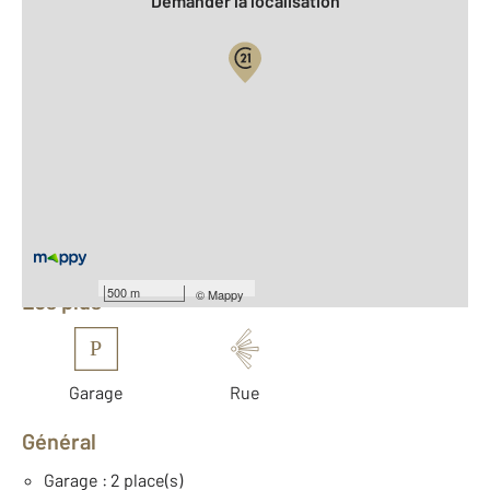
Demander la localisation
Vue globale
2
Surface totale : 148,3 m
2
Surface habitable : 148,3 m
Nombre de pièces : 7
[Voir le détail]
Équipements
500 m
©
Mappy
Les plus
P
Garage
Rue
Général
Garage : 2 place(s)