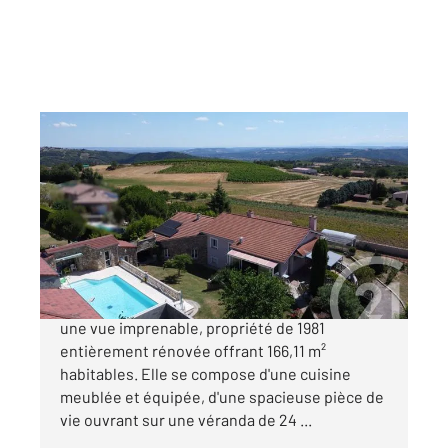
ARDOIX 07
2
166 m
, 6 pièces
Ref : 5246
Maison à vendre
399 000 €
ARDOIX Dans un environnement calme avec
une vue imprenable, propriété de 1981
entièrement rénovée offrant 166,11 m²
habitables. Elle se compose d'une cuisine
meublée et équipée, d'une spacieuse pièce de
vie ouvrant sur une véranda de 24 ...