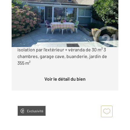
106 m
, 6 pièces
Ref : 3538
Maison à vendre
249 000 €
Davézieux Villa mitoyenne en duplex de 106 m²
isolation par l'extérieur + véranda de 30 m² 3
chambres, garage cave, buanderie, jardin de
355 m²
Voir le détail du bien
Exclusivité