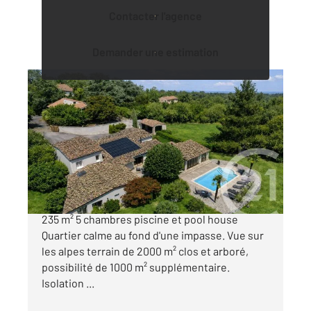
Contacter l'agence
Demander une estimation
ROIFFIEUX 07
2
235 m
, 9 pièces
Ref : 5272
Maison à vendre
499 000 €
Roiffieux produit rare sur le marché Maison de
235 m² 5 chambres piscine et pool house
Quartier calme au fond d'une impasse. Vue sur
les alpes terrain de 2000 m² clos et arboré,
possibilité de 1000 m² supplémentaire.
Isolation ...