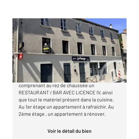
RIOTORD 43
2
266 m
, 13 pièces
Ref : 4755
Maison à vendre
67 000 €
Idéal investisseur - Riotord - Immeuble
comprenant au rez de chaussée un
RESTAURANT / BAR AVEC LICENCE IV, ainsi
que tout le matériel présent dans la cuisine.
Au 1er étage un appartement à rafraichir. Au
2ème étage , un appartement à rénover.
Voir le détail du bien