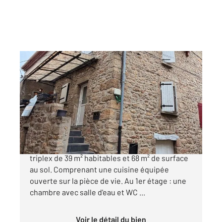
ROIFFIEUX 07
2
68 m
, 3 pièces
Ref : 5141
Maison à vendre
99 000 €
ROIFFIEUX Maison de village en pierre en
triplex de 39 m² habitables et 68 m² de surface
au sol. Comprenant une cuisine équipée
ouverte sur la pièce de vie. Au 1er étage : une
chambre avec salle d'eau et WC ...
Voir le détail du bien