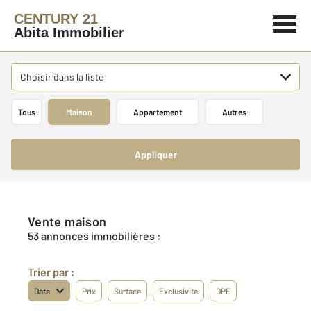
CENTURY 21
Abita Immobilier
Choisir dans la liste
Tous
Maison
Appartement
Autres
Appliquer
Vente maison
53 annonces immobilières :
Trier par :
Date
Prix
Surface
Exclusivité
DPE