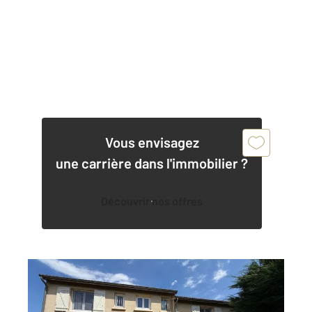
Vous envisagez
une carrière dans l'immobilier ?
Découvrir nos offres
QUINTENAS 07
2
171,70 m
, 6 pièces
Ref : 5241