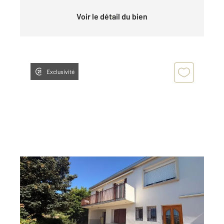
Voir le détail du bien
Exclusivité
ANNONAY 07
2
95,98 m
, 4 pièces
Ref : 4242
Maison à vendre
175 000 €