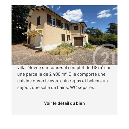
ANNONAY 07
2
117,86 m
, 8 pièces
Ref : 4528
Maison à vendre
199 000 €
Votre agence Century 21 vous présente cette
villa, élevée sur sous-sol complet de 118 m² sur
une parcelle de 2 400 m². Elle comporte une
cuisine ouverte avec coin repas et balcon, un
séjour, une salle de bains, WC séparés ...
Voir le détail du bien