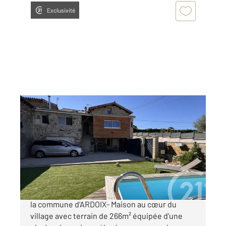
Exclusivité
ARDOIX 07
2
114,59 m
, 6 pièces
Ref : 5261
Maison à vendre
249 000 €
A découvrir dans votre agence Century21 sur
la commune d'ARDOIX- Maison au cœur du
village avec terrain de 266m² équipée d'une