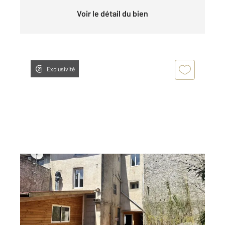
Voir le détail du bien
Exclusivité
BOURG ARGENTAL 42
2
214,13 m
, 6 pièces
Ref : 5067
Maison à vendre
195 000 €