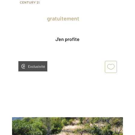
Prenez un temps d'avance sur le marché
en profitant
gratuitement
des Ventes
Privées CENTURY 21.
J'en profite
Exclusivité
SATILLIEU 07
2
40 m
, 3 pièces