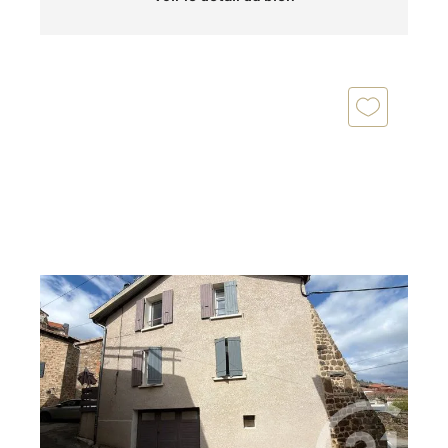
ANNONAY 07
2
94 m
, 5 pièces
Ref : 4960
Maison à vendre
139 000 €