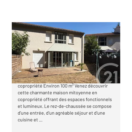
ANNONAY 07
2
99,37 m
, 6 pièces
Ref : 5235
Maison à vendre
192 000 €
ANNONAY - Secteur Pilat Maison mitoyenne en
copropriété Environ 100 m² Venez découvrir
cette charmante maison mitoyenne en
copropriété offrant des espaces fonctionnels
et lumineux. Le rez-de-chaussée se compose
d'une entrée, d'un agréable séjour et d'une
cuisine et ...