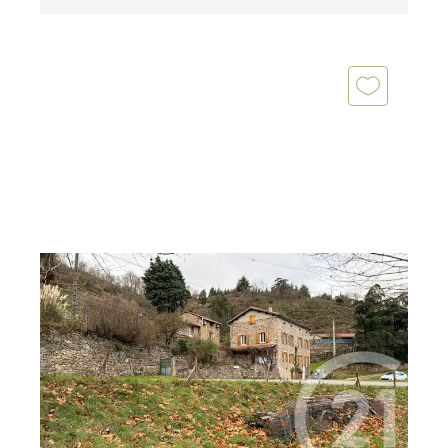
ANNONAY 07
2
142,97 m
, 6 pièces
Ref : 4736
Maison à vendre
295 000 €
Belle bâtisse en Pierre de 142m2 entièrement