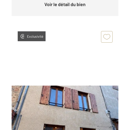
Voir le détail du bien
Exclusivité
LALOUVESC 07
2
128,12 m
, 4 pièces
Ref : 4918
Maison à vendre
69 000 €