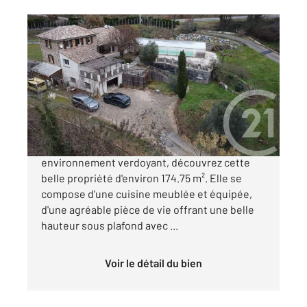
ANNONAY 07
2
174,75 m
, 5 pièces
Ref : 4820
Maison à vendre
370 000 €
ANNONAY Secteur calme. Au cœur d'un
environnement verdoyant, découvrez cette
belle propriété d'environ 174.75 m². Elle se
compose d'une cuisine meublée et équipée,
d'une agréable pièce de vie offrant une belle
hauteur sous plafond avec ...
Voir le détail du bien