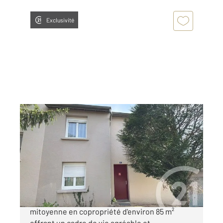
Exclusivité
ANNONAY 07
2
85,37 m
, 5 pièces
Ref : 5205
Maison à vendre
170 000 €
ANNONAY - Secteur du Pilat Jolie maison
mitoyenne en copropriété d'environ 85 m²
offrant un cadre de vie agréable et