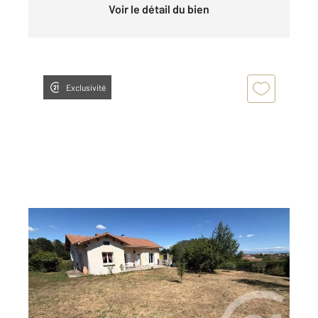
Voir le détail du bien
Exclusivité
PEAUGRES 07
2
163,20 m
, 4 pièces
Ref : 5285
Maison à vendre
299 000 €