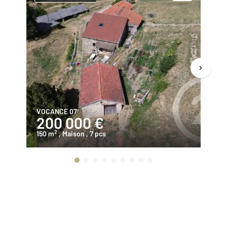
VOCANCE 07
ST
200 000 €
1
2
150 m
, Maison
, 7 pcs
11