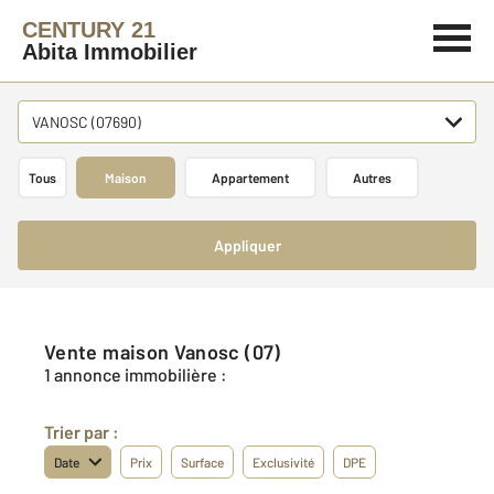
CENTURY 21
Abita Immobilier
VANOSC (07690)
Tous
Maison
Appartement
Autres
Appliquer
Vente maison Vanosc (07)
1 annonce immobilière :
Trier par :
Date
Prix
Surface
Exclusivité
DPE