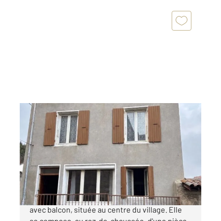
VANOSC 07
2
150,22 m
, 4 pièces
Ref : 4837
Maison à vendre
79 000 €
VANOSC Plein cœur du village Maison de village
avec balcon, située au centre du village. Elle
se compose, au rez-de-chaussée, d'une pièce