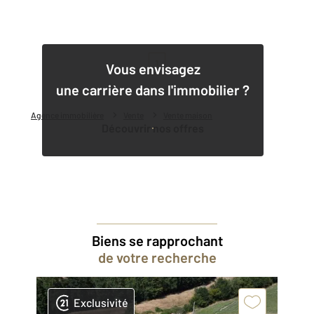
1
Vous envisagez
une carrière dans l'immobilier ?
Agence immobilière
Vente
Vente maison
Découvrir nos offres
Biens se rapprochant
de votre recherche
Exclusivité