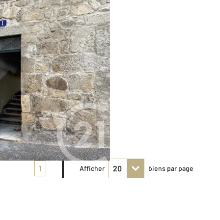
1
Afficher
biens par page