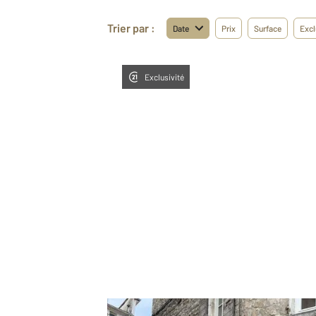
Trier par :
Date
Prix
Surface
Excl
Exclusivité