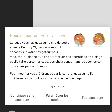
Parlons de vous, parlons biens
500 m
©
Mappy
Votre agence est notée
Achat
Location
Vente
Gestion
9,3
/
10
9,1/10