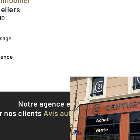
deliers
00
ssage
agence
Notre agence est notée
9,3/10
r nos clients
Avis authentifiés par Qualite
Voir tous les avis clients