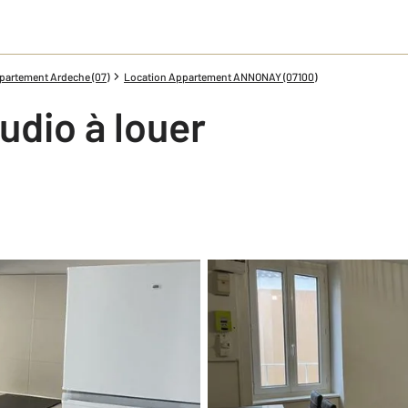
partement Ardeche (07)
Location Appartement ANNONAY (07100)
udio à louer