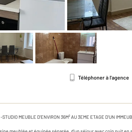
Téléphoner à l'agence
 -STUDIO MEUBLE D'ENVIRON 36M² AU 3EME ETAGE D'UN IMMEU
ne meublée et équipée séparée, d'un séjour avec coin nuit en al