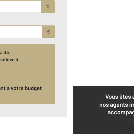
%
€
lité,
s'élève à
ant à votre budget
Vous êtes 
nos agents i
accompagn
Co