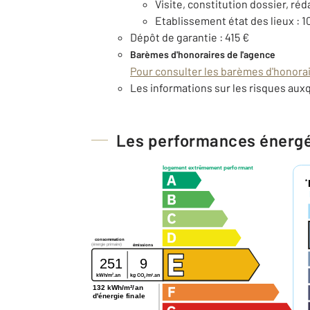
Visite, constitution dossier, réd
Etablissement état des lieux : 1
Dépôt de garantie : 415 €
Barèmes d'honoraires de l'agence
Pour consulter les barèmes d'honorair
Les informations sur les risques auxq
Les performances énerg
logement extrêmement performant
*
consommation
(énergie primaire)
émissions
251
9
2
2
kg CO
/m
.an
kWh/m
.an
2
132 kWh/m²/an
d'énergie finale