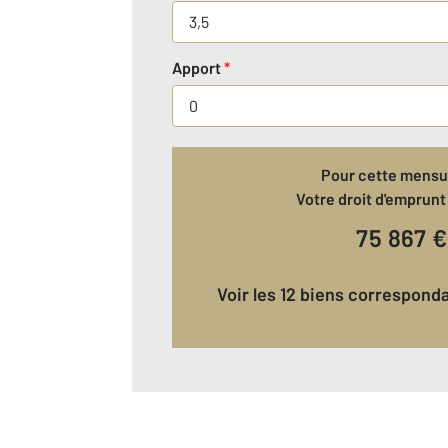
Apport
*
Pour cette mensua
Votre droit d'emprunt 
75 867
€
Voir les 12 biens correspond