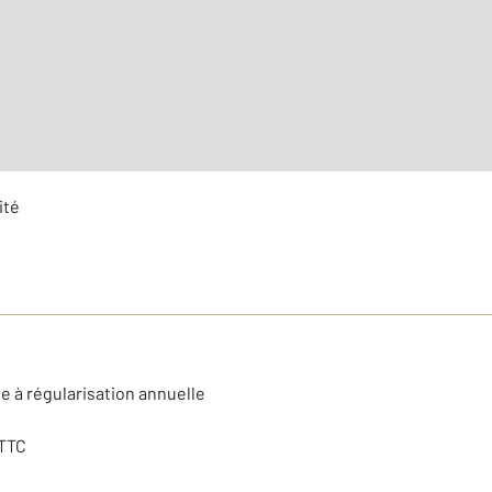
Type d'appartement : Stu
Nombre de pièces : 2
[Voi
ité
e à régularisation annuelle
 TTC