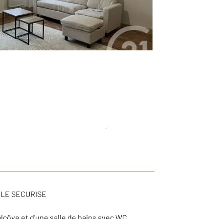
Planifier une visite
et déposer un dossier
BLE SECURISE
côve et d'une salle de bains avec WC.