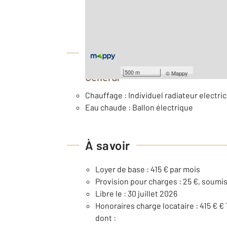
2
Surface habitable : 36 m
ème
Étage : 3
Équipements
500 m
©
Mappy
Général
Chauffage : Individuel radiateur electric
Eau chaude : Ballon électrique
À savoir
Loyer de base : 415 € par mois
Provision pour charges : 25 €, soumis
Libre le : 30 juillet 2026
Honoraires charge locataire : 415 € €
dont :