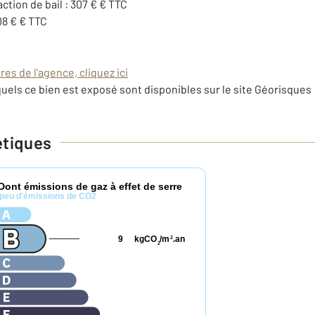
action de bail : 307 € € TTC
08 € € TTC
es de l'agence, cliquez ici
uels ce bien est exposé sont disponibles sur le site Géorisques 
étiques
Dont émissions de gaz à effet de serre
peu d'émissions de CO2
9
kgCO
/m
.an
2
2