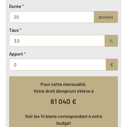
Durée
*
années
Taux
*
%
Apport
*
€
Pour cette mensualité,
Votre droit d'emprunt s'élève à
81 040
€
Voir les 14 biens correspondant à votre
budget