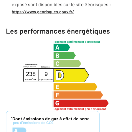
exposé sont disponibles sur le site Géorisques :
https://www.georisques.gouv.fr/
Les performances énergétiques
logement extrêmement performant
consommation
(énergie primaire)
émissions
238
9
2
2
kWh/m
.an
kg CO
/m
.an
2
logement extrêmement peu performant
Dont émissions de gaz à effet de serre
*
peu d'émissions de CO2