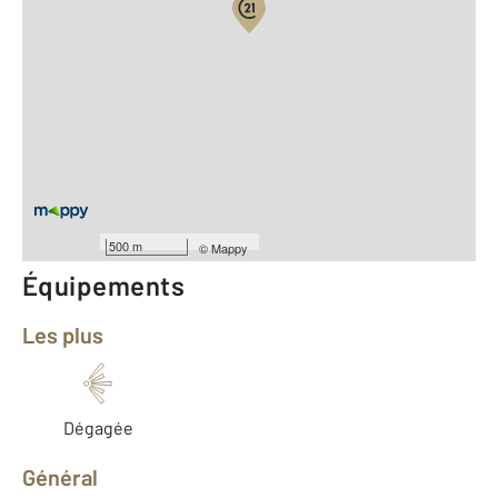
Vue globale
Location meublée
2
Surface totale : 36 m
2
Surface habitable : 36 m
Type d'appartement : Studio
ème
Étage : 3
Nombre de pièces : 1
[Voir le détail]
500 m
©
Mappy
Équipements
Les plus
Dégagée
Général