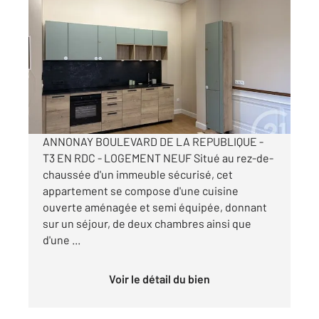
ANNONAY 07
2
62,44 m
, 3 pièces
Ref : 5182
Appartement T3 à louer
790 €
par mois charges comprises
ANNONAY BOULEVARD DE LA REPUBLIQUE -
T3 EN RDC - LOGEMENT NEUF Situé au rez-de-
chaussée d'un immeuble sécurisé, cet
appartement se compose d'une cuisine
ouverte aménagée et semi équipée, donnant
sur un séjour, de deux chambres ainsi que
d'une ...
Voir le détail du bien