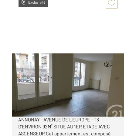
Exclusivité
ANNONAY 07
2
92 m
, 3 pièces
Ref : 5187
Appartement T3 à louer
710 €
par mois charges comprises
ANNONAY - AVENUE DE L'EUROPE - T3
D'ENVIRON 92M² SITUE AU 1ER ETAGE AVEC
ASCENSEUR Cet appartement est composé