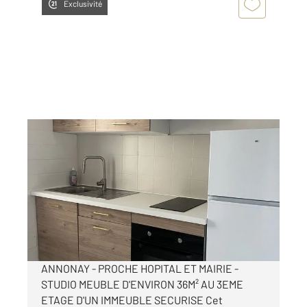
Exclusivité
ANNONAY 07
2
36 m
, 2 pièces
Ref : 5249
Appartement Studio à louer
440 €
par mois charges comprises
ANNONAY - PROCHE HOPITAL ET MAIRIE -
STUDIO MEUBLE D'ENVIRON 36M² AU 3EME
ETAGE D'UN IMMEUBLE SECURISE Cet