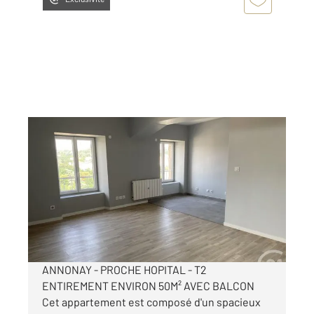
ANNONAY 07
2
50,22 m
, 2 pièces
Ref : 5310
Appartement T2 à louer
430 €
par mois charges comprises
ANNONAY - PROCHE HOPITAL - T2
ENTIREMENT ENVIRON 50M² AVEC BALCON
Cet appartement est composé d'un spacieux