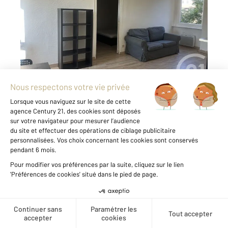
Ref : 5242
Appartement T2 à louer
385 €
par mois charges comprises
ANNONAY - PLACE GASTON NICOD - T2
MEUBLE D'ENVIRON 42M² Cet appartement est
situé au 2ème étage, il comprend une cuisine
meublée et équipée ouverte sur séjour, un
chambre et une salle d'eau avec WC. Le
chauffage est électrique par ...
Voir le détail du bien
Créer une alerte
Exclusivité