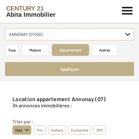
CENTURY 21
Abita Immobilier
ANNONAY (07100)
Tous
Maison
Appartement
Autres
Appliquer
Location appartement Annonay (07)
34 annonces immobilières :
Trier par :
Date
Prix
Surface
Exclusivité
DPE