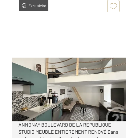
Exclusivité
ANNONAY 07
2
20,24 m
, 2 pièces
Ref : 5253
Appartement T2 à louer
650 €
par mois charges comprises
ANNONAY BOULEVARD DE LA REPUBLIQUE
STUDIO MEUBLE ENTIEREMENT RENOVÉ Dans