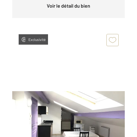
Voir le détail du bien
Exclusivité
ANNONAY 07
2
21,20 m
, 1 pièce
Ref : 5250
Appartement Studio à louer
290 €