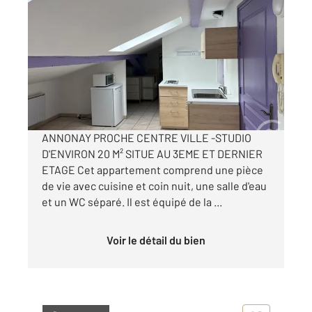
ANNONAY 07
2
19,86 m
, 1 pièce
Ref : 5251
Appartement Studio à louer
290 €
par mois charges comprises
ANNONAY PROCHE CENTRE VILLE -STUDIO
D'ENVIRON 20 M² SITUE AU 3EME ET DERNIER
ETAGE Cet appartement comprend une pièce
de vie avec cuisine et coin nuit, une salle d'eau
et un WC séparé. Il est équipé de la ...
Voir le détail du bien