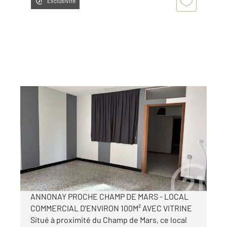
Exclusivité
ANNONAY 07
2
100 m
, 3 pièces
Ref : 5256
Appartement Local à louer
390 €
par mois charges comprises
ANNONAY PROCHE CHAMP DE MARS - LOCAL
COMMERCIAL D'ENVIRON 100M² AVEC VITRINE
Situé à proximité du Champ de Mars, ce local