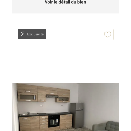
Voir le détail du bien
Exclusivité
ANNONAY 07
2
34,72 m
, 2 pièces
Ref : 5274
Appartement T2 à louer
440 €
par mois charges comprises