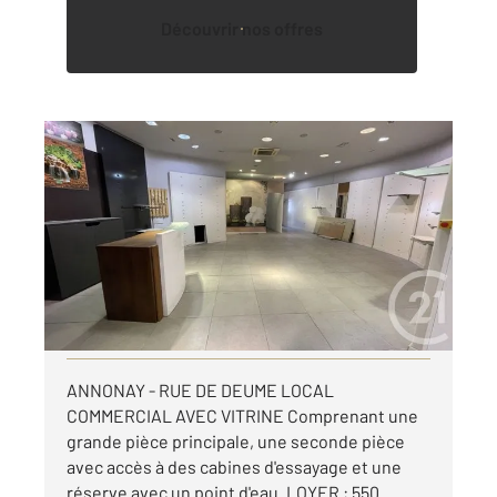
Découvrir nos offres
ANNONAY 07
2
84,10 m
, 2 pièces
Ref : 4378
Appartement Local à louer
550 €
par mois charges comprises
Visiter le site dédié
ANNONAY - RUE DE DEUME LOCAL
COMMERCIAL AVEC VITRINE Comprenant une
grande pièce principale, une seconde pièce
avec accès à des cabines d'essayage et une
réserve avec un point d'eau. LOYER : 550