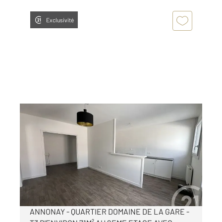
Exclusivité
ANNONAY 07
2
71,75 m
, 3 pièces
Ref : 5181
Appartement T3 à louer
740 €
par mois charges comprises
ANNONAY - QUARTIER DOMAINE DE LA GARE -