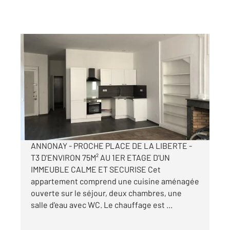
ANNONAY 07
2
75 m
, 3 pièces
Ref : 5305
Appartement T3 à louer
550 €
par mois charges comprises
ANNONAY - PROCHE PLACE DE LA LIBERTE -
T3 D'ENVIRON 75M² AU 1ER ETAGE D'UN
IMMEUBLE CALME ET SECURISE Cet
appartement comprend une cuisine aménagée
ouverte sur le séjour, deux chambres, une
salle d'eau avec WC. Le chauffage est ...