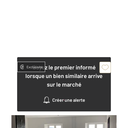
Soyez le premier informé
Exclusivité
lorsque un bien similaire arrive
sur le marché
Créer une alerte
ANNONAY 07
2