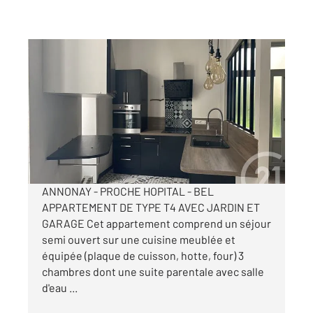
ANNONAY 07
2
98 m
, 4 pièces
Ref : 5302
Appartement T4 à louer
840 €
par mois charges comprises
ANNONAY - PROCHE HOPITAL - BEL
APPARTEMENT DE TYPE T4 AVEC JARDIN ET
GARAGE Cet appartement comprend un séjour
semi ouvert sur une cuisine meublée et
équipée (plaque de cuisson, hotte, four) 3
chambres dont une suite parentale avec salle
d'eau ...