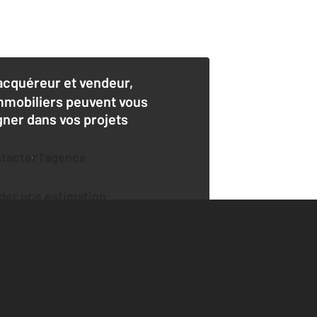
acquéreur et vendeur,
mmobiliers peuvent vous
er dans vos projets
ntacter l'agence
der une estimation