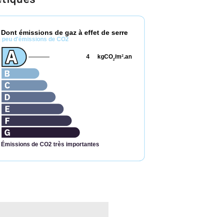
Dont émissions de gaz à effet de serre
*
peu d'émissions de CO2
4
kgCO
/m
.an
2
2
Émissions de CO2 très importantes