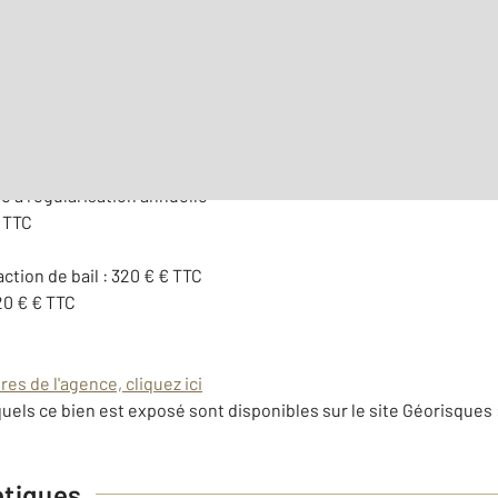
Surface habitable : 40,3 
Nombre de pièces : 2
[Voi
e à régularisation annuelle
€ TTC
action de bail : 320 € € TTC
20 € € TTC
es de l'agence, cliquez ici
uels ce bien est exposé sont disponibles sur le site Géorisques 
étiques