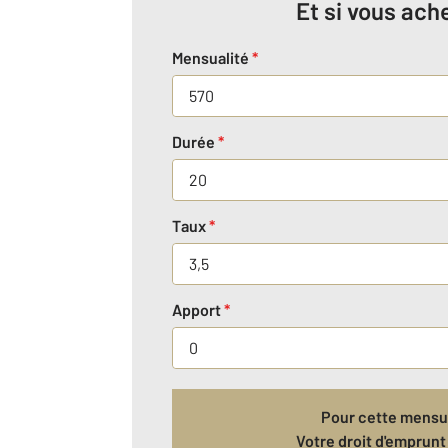
Et si vous ache
Mensualité
*
Durée
*
Taux
*
Apport
*
Pour cette mensua
Votre droit d'emprunt 