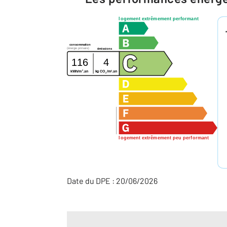
logement extrêmement performant
consommation
(énergie primaire)
émissions
116
4
2
2
kg CO
/m
.an
kWh/m
.an
2
logement extrêmement peu performant
Date du DPE : 20/06/2026