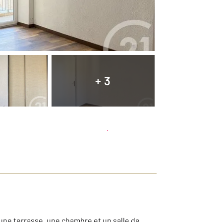
+ 3
Planifier une visite
et déposer un dossier
une terrasse, une chambre et un salle de