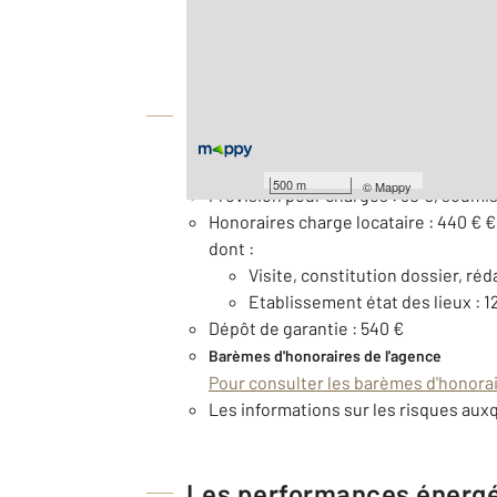
2
Surface totale : 40,3 m
Étage : Rez-de-chaussée
À savoir
Loyer de base : 540 € par mois
500 m
©
Mappy
Provision pour charges : 30 €, soumis
Honoraires charge locataire : 440 € 
dont :
Visite, constitution dossier, réd
Etablissement état des lieux : 1
Dépôt de garantie : 540 €
Barèmes d'honoraires de l'agence
Pour consulter les barèmes d'honorair
Les informations sur les risques auxq
Les performances énerg