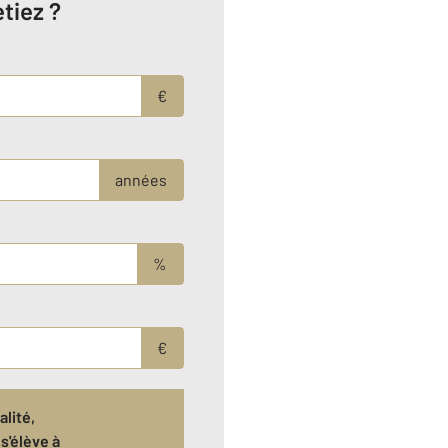
tiez ?
€
années
%
€
lité,
s'élève à