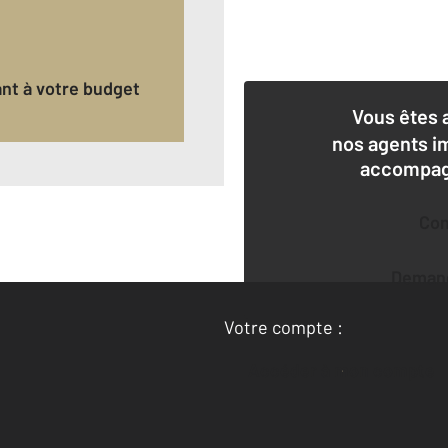
€
ant à votre budget
Vous êtes 
nos agents i
accompagn
Co
Deman
Votre compte :
Accéder à mon compte