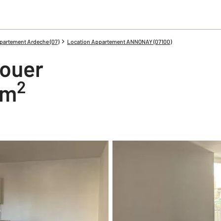
partement Ardeche (07)
Location Appartement ANNONAY (07100)
louer
2
 m