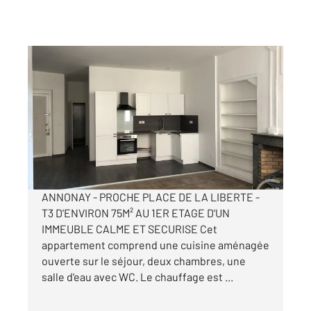
ANNONAY 07
2
75 m
, 3 pièces
Ref : 5305
Appartement T3 à louer
550 €
par mois charges comprises
ANNONAY - PROCHE PLACE DE LA LIBERTE -
T3 D'ENVIRON 75M² AU 1ER ETAGE D'UN
IMMEUBLE CALME ET SECURISE Cet
appartement comprend une cuisine aménagée
ouverte sur le séjour, deux chambres, une
salle d'eau avec WC. Le chauffage est ...