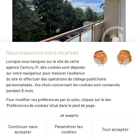
Ref : 5165
Appartement T4 à louer
720 €
par mois charges comprises
ANNONAY - RESIDENCE BEL AIR - A PROXIMITE
DES COMMERCES - T4 D'ENVIRON 89 M² SITUE
AU 2EME ETAGE AVEC CAVE ET GARAGE Cet
appartement est composé d'une cuisine
séparée meublée et semi équipée, d'un cellier,
d'un salon/séjour ...
Voir le détail du bien
Créer une alerte
Exclusivité