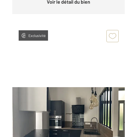
Voir le détail du bien
Exclusivité
ANNONAY 07
2
98 m
, 4 pièces
Ref : 5302
Appartement T4 à louer
840 €
par mois charges comprises