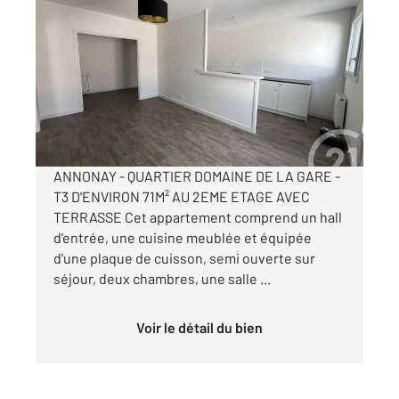
ANNONAY 07
2
71,75 m
, 3 pièces
Ref : 5181
Appartement T3 à louer
740 €
par mois charges comprises
ANNONAY - QUARTIER DOMAINE DE LA GARE -
T3 D'ENVIRON 71M² AU 2EME ETAGE AVEC
TERRASSE Cet appartement comprend un hall
d'entrée, une cuisine meublée et équipée
d'une plaque de cuisson, semi ouverte sur
séjour, deux chambres, une salle ...
Voir le détail du bien