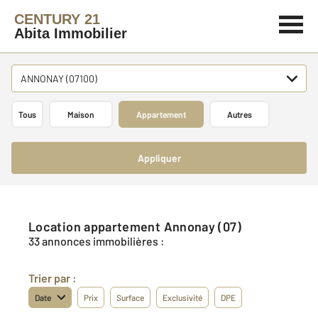
CENTURY 21
Abita Immobilier
ANNONAY (07100)
Tous
Maison
Appartement
Autres
Appliquer
Location appartement Annonay (07)
33 annonces immobilières :
Trier par :
Date
Prix
Surface
Exclusivité
DPE