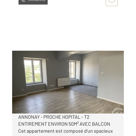
ANNONAY 07
2
50,22 m
, 2 pièces
Ref : 5310
Appartement T2 à louer
430 €
par mois charges comprises
ANNONAY - PROCHE HOPITAL - T2
ENTIREMENT ENVIRON 50M² AVEC BALCON
Cet appartement est composé d'un spacieux