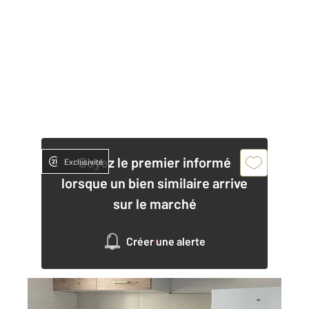
Soyez le premier informé
Exclusivité
lorsque un bien similaire arrive
sur le marché
Créer une alerte
ANNONAY 07
2