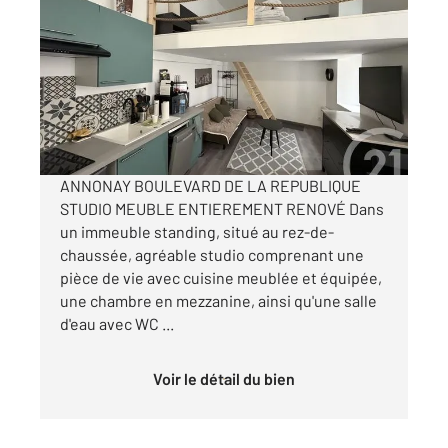
2
20,24 m
, 2 pièces
Ref : 5253
Appartement T2 à louer
650 €
par mois charges comprises
ANNONAY BOULEVARD DE LA REPUBLIQUE
STUDIO MEUBLE ENTIEREMENT RENOVÉ Dans
un immeuble standing, situé au rez-de-
chaussée, agréable studio comprenant une
pièce de vie avec cuisine meublée et équipée,
une chambre en mezzanine, ainsi qu'une salle
d'eau avec WC ...
Voir le détail du bien