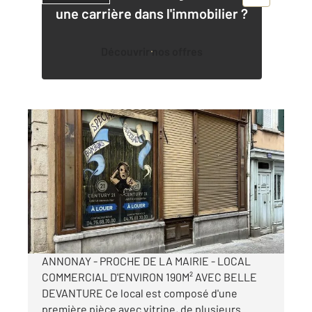
une carrière dans l'immobilier ?
Découvrir nos offres
ANNONAY 07
2
192 m
, 3 pièces
Ref : 3512
Appartement Local à louer
690 €
par mois charges comprises
ANNONAY - PROCHE DE LA MAIRIE - LOCAL
COMMERCIAL D'ENVIRON 190M² AVEC BELLE
DEVANTURE Ce local est composé d'une
première pièce avec vitrine, de plusieurs