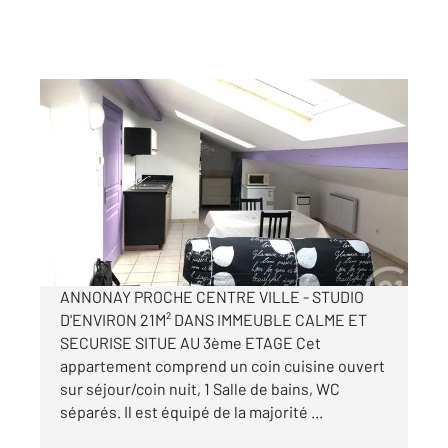
ANNONAY 07
2
21,20 m
, 1 pièce
Ref : 5250
Appartement Studio à louer
290 €
par mois charges comprises
ANNONAY PROCHE CENTRE VILLE - STUDIO
D'ENVIRON 21M² DANS IMMEUBLE CALME ET
SECURISE SITUE AU 3ème ETAGE Cet
appartement comprend un coin cuisine ouvert
sur séjour/coin nuit, 1 Salle de bains, WC
séparés. Il est équipé de la majorité ...