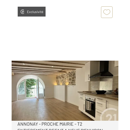
Exclusivité
ANNONAY 07
2
54 m
, 2 pièces
Ref : 5291
Appartement T2 à louer
495 €
par mois charges comprises
ANNONAY - PROCHE MAIRIE - T2