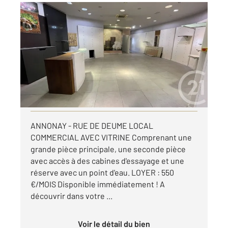
ANNONAY 07
2
84,10 m
, 2 pièces
Ref : 4378
Appartement Local à louer
550 €
par mois charges comprises
Visiter le site dédié
ANNONAY - RUE DE DEUME LOCAL
COMMERCIAL AVEC VITRINE Comprenant une
grande pièce principale, une seconde pièce
avec accès à des cabines d'essayage et une
réserve avec un point d'eau. LOYER : 550
€/MOIS Disponible immédiatement ! A
découvrir dans votre ...
Voir le détail du bien