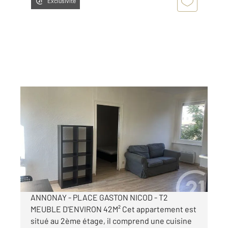
Exclusivité
ANNONAY 07
2
42,96 m
, 2 pièces
Ref : 5242
Appartement T2 à louer
385 €
par mois charges comprises
ANNONAY - PLACE GASTON NICOD - T2
MEUBLE D'ENVIRON 42M² Cet appartement est
situé au 2ème étage, il comprend une cuisine