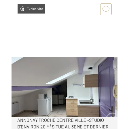
Exclusivité
ANNONAY 07
2
19,86 m
, 1 pièce
Ref : 5251
Appartement Studio à louer
290 €
par mois charges comprises
ANNONAY PROCHE CENTRE VILLE -STUDIO
D'ENVIRON 20 M² SITUE AU 3EME ET DERNIER