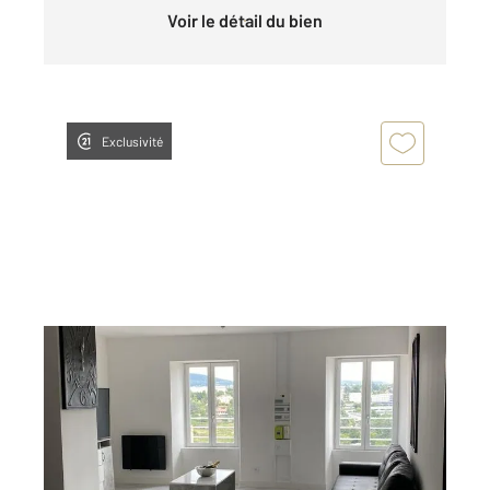
Voir le détail du bien
Exclusivité
ANNONAY 07
2
36 m
, 1 pièce
Ref : 5244
Appartement Studio à louer
470 €