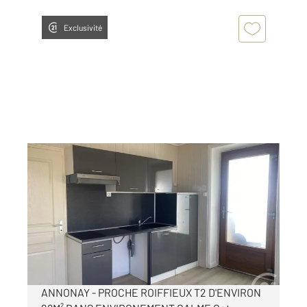
Exclusivité
ANNONAY 07
2
28,51 m
, 2 pièces
Ref : 5321
Appartement T2 à louer
345 €
par mois charges comprises
ANNONAY - PROCHE ROIFFIEUX T2 D'ENVIRON