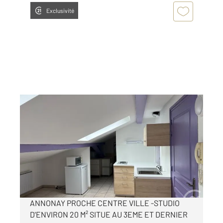
Exclusivité
ANNONAY 07
2
19,86 m
, 1 pièce
Ref : 5251
Appartement Studio à louer
290 €
par mois charges comprises
ANNONAY PROCHE CENTRE VILLE -STUDIO
D'ENVIRON 20 M² SITUE AU 3EME ET DERNIER