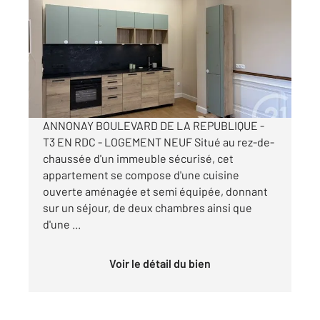
2
62,44 m
, 3 pièces
Ref : 5182
Appartement T3 à louer
790 €
par mois charges comprises
ANNONAY BOULEVARD DE LA REPUBLIQUE -
T3 EN RDC - LOGEMENT NEUF Situé au rez-de-
chaussée d'un immeuble sécurisé, cet
appartement se compose d'une cuisine
ouverte aménagée et semi équipée, donnant
sur un séjour, de deux chambres ainsi que
d'une ...
Voir le détail du bien