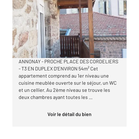
ANNONAY 07
2
54 m
, 3 pièces
Ref : 5298
Appartement T3 à louer
490 €
par mois charges comprises
ANNONAY - PROCHE PLACE DES CORDELIERS
- T3 EN DUPLEX D'ENVIRON 54m² Cet
appartement comprend au 1er niveau une
cuisine meublée ouverte sur le séjour, un WC
et un cellier. Au 2ème niveau se trouve les
deux chambres ayant toutes les ...
Voir le détail du bien