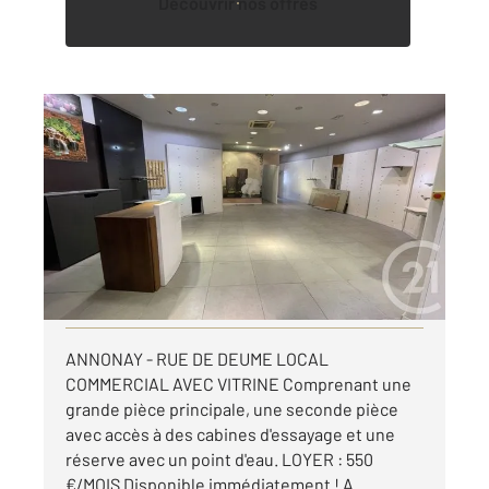
Découvrir nos offres
ANNONAY 07
2
84,10 m
, 2 pièces
Ref : 4378
Appartement Local à louer
550 €
par mois charges comprises
Visiter le site dédié
ANNONAY - RUE DE DEUME LOCAL
COMMERCIAL AVEC VITRINE Comprenant une
grande pièce principale, une seconde pièce
avec accès à des cabines d'essayage et une
réserve avec un point d'eau. LOYER : 550
€/MOIS Disponible immédiatement ! A