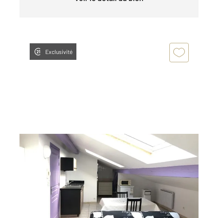
Exclusivité
ANNONAY 07
2
21,20 m
, 1 pièce
Ref : 5250
Appartement Studio à louer
290 €
par mois charges comprises