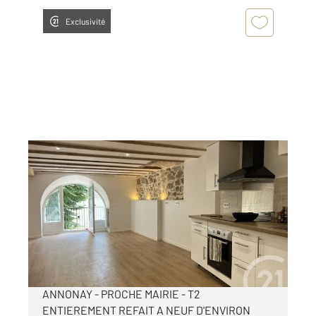
Exclusivité
ANNONAY 07
2
54 m
, 2 pièces
Ref : 5291
Appartement T2 à louer
495 €
par mois charges comprises
ANNONAY - PROCHE MAIRIE - T2
ENTIEREMENT REFAIT A NEUF D'ENVIRON