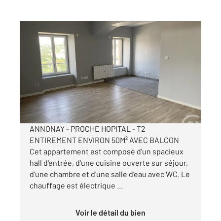
ANNONAY 07
2
50,22 m
, 2 pièces
Ref : 5310
Appartement T2 à louer
430 €
par mois charges comprises
ANNONAY - PROCHE HOPITAL - T2
ENTIREMENT ENVIRON 50M² AVEC BALCON
Cet appartement est composé d'un spacieux
hall d'entrée, d'une cuisine ouverte sur séjour,
d'une chambre et d'une salle d'eau avec WC. Le
chauffage est électrique ...
Voir le détail du bien