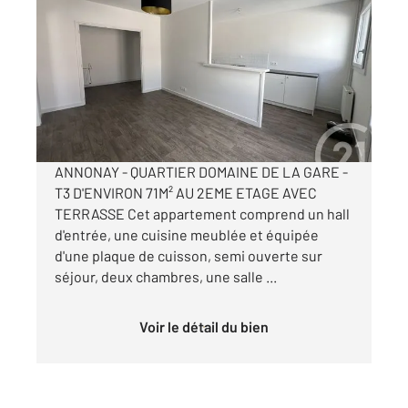
2
71,75 m
, 3 pièces
Ref : 5181
Appartement T3 à louer
740 €
par mois charges comprises
ANNONAY - QUARTIER DOMAINE DE LA GARE -
T3 D'ENVIRON 71M² AU 2EME ETAGE AVEC
TERRASSE Cet appartement comprend un hall
d'entrée, une cuisine meublée et équipée
d'une plaque de cuisson, semi ouverte sur
séjour, deux chambres, une salle ...
Voir le détail du bien