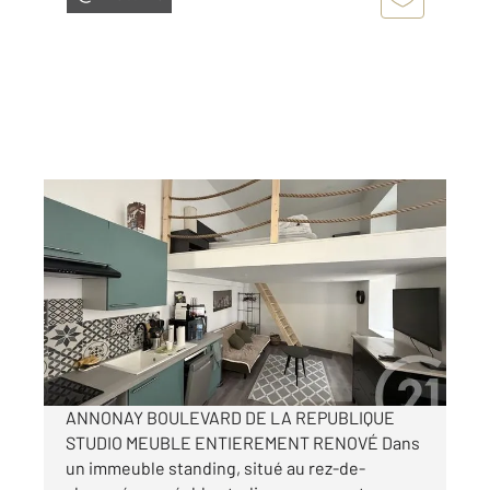
ANNONAY 07
2
20,24 m
, 2 pièces
Ref : 5253
Appartement T2 à louer
650 €
par mois charges comprises
ANNONAY BOULEVARD DE LA REPUBLIQUE
STUDIO MEUBLE ENTIEREMENT RENOVÉ Dans
un immeuble standing, situé au rez-de-