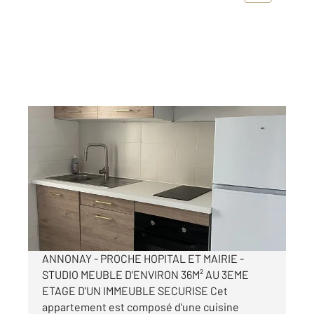
ANNONAY 07
2
36 m
, 2 pièces
Ref : 5249
Appartement Studio à louer
440 €
par mois charges comprises
ANNONAY - PROCHE HOPITAL ET MAIRIE -
STUDIO MEUBLE D'ENVIRON 36M² AU 3EME
ETAGE D'UN IMMEUBLE SECURISE Cet
appartement est composé d'une cuisine