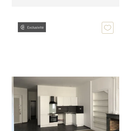
Exclusivité
ANNONAY 07
2
75 m
, 3 pièces
Ref : 5305
Appartement T3 à louer
550 €
par mois charges comprises