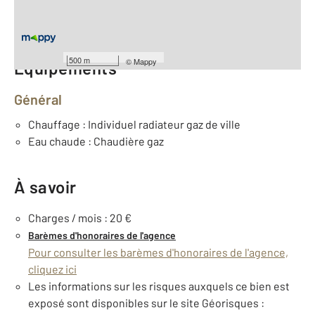
ème
Étage : 3
Nombre de pièces : 3
[Voir le détail]
500 m
©
Mappy
Équipements
Général
Chauffage : Individuel radiateur gaz de ville
Eau chaude : Chaudière gaz
À savoir
Charges / mois : 20 €
Barèmes d'honoraires de l'agence
Pour consulter les barèmes d'honoraires de l'agence,
cliquez ici
Les informations sur les risques auxquels ce bien est
exposé sont disponibles sur le site Géorisques :