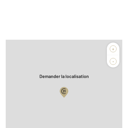
Afficher sur la carte :
+
Agence
Biens vendus
-
Demander la localisation
Vue globale
2
Surface totale : 67,7 m
2
Surface habitable : 67,7 m
Type d'appartement : F2