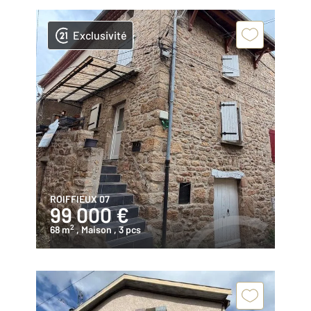
Exclusivité
ROIFFIEUX 07
99 000 €
2
68 m
, Maison
, 3 pcs