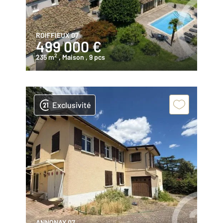
ROIFFIEUX 07
499 000 €
2
235 m
, Maison
, 9 pcs
Exclusivité
ANNONAY 07