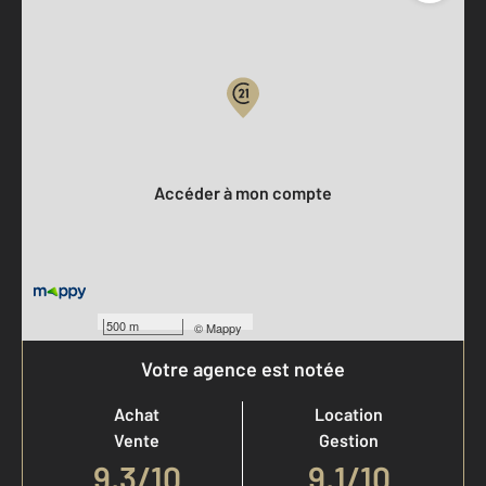
Parlons de vous, parlons biens
Votre compte :
Accéder à mon compte
500 m
©
Mappy
Votre agence est notée
Achat
Location
Vente
Gestion
9,3
/
10
9,1/10