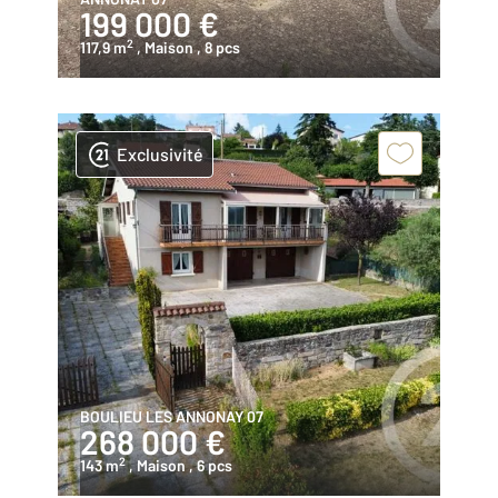
199 000 €
2
117,9 m
, Maison
, 8 pcs
Exclusivité
BOULIEU LES ANNONAY 07
268 000 €
2
143 m
, Maison
, 6 pcs