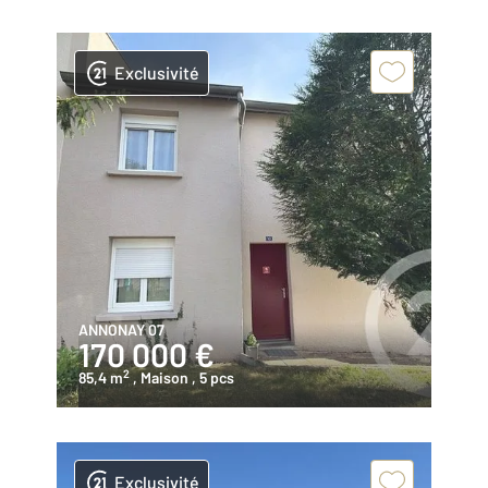
Exclusivité
ANNONAY 07
170 000 €
2
85,4 m
, Maison
, 5 pcs
Exclusivité